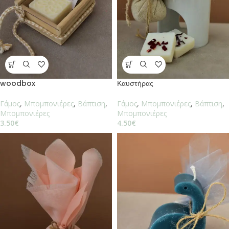
woodbox
Καυστήρας
Γάμος
,
Μπομπονιέρες
,
Βάπτιση
,
Γάμος
,
Μπομπονιέρες
,
Βάπτιση
,
Μπομπονιέρες
Μπομπονιέρες
3.50
€
4.50
€