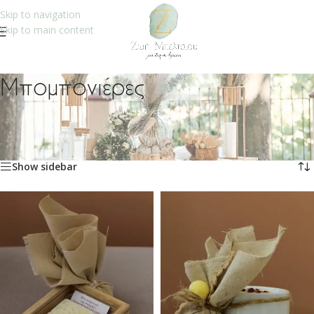
Skip to navigation
Skip to main content
Μπομπονιέρες
Αρχική σελίδα
/
Βάπτιση
/
Μπομπονιέρες
Βλέπετε 1–12 από 41 αποτελέσματα
Show sidebar