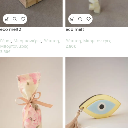
eco melt2
eco melt
Γάμος
,
Μπομπονιέρες
,
Βάπτιση
,
Βάπτιση
,
Μπομπονιέρες
Μπομπονιέρες
2.80
€
3.50
€