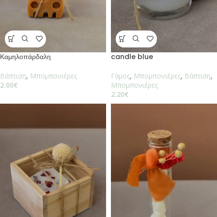
Καμηλοπάρδαλη
candle blue
Βάπτιση
,
Μπομπονιέρες
Γάμος
,
Μπομπονιέρες
,
Βάπτιση
,
2.00
€
Μπομπονιέρες
2.20
€