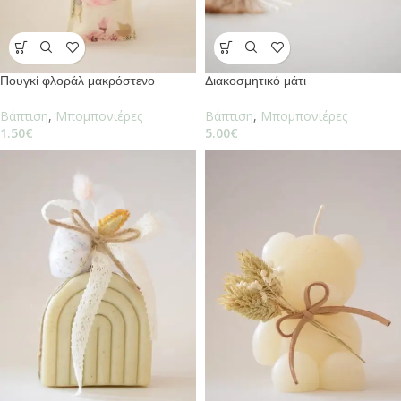
Πουγκί φλοράλ μακρόστενο
Διακοσμητικό μάτι
Βάπτιση
,
Μπομπονιέρες
Βάπτιση
,
Μπομπονιέρες
1.50
€
5.00
€