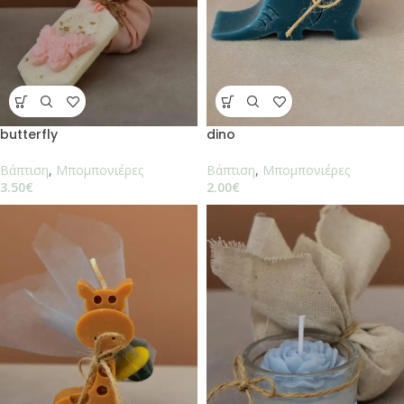
butterfly
dino
Βάπτιση
,
Μπομπονιέρες
Βάπτιση
,
Μπομπονιέρες
3.50
€
2.00
€