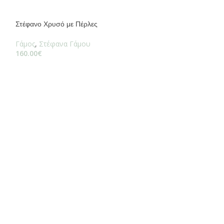
Στέφανο Χρυσό με Πέρλες
Γάμος
,
Στέφανα Γάμου
160.00
€