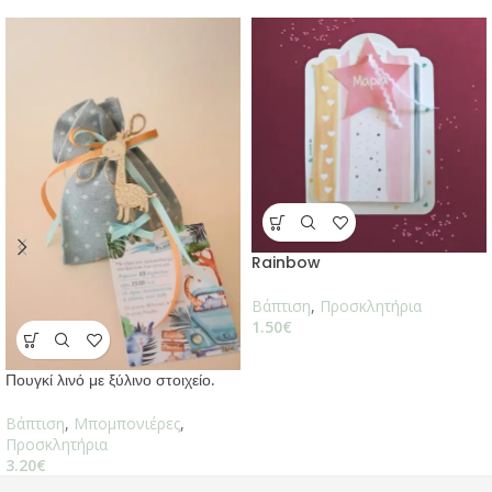
Rainbow
Βάπτιση
,
Προσκλητήρια
1.50
€
Πουγκί λινό με ξύλινο στοιχείο.
Βάπτιση
,
Μπομπονιέρες
,
Προσκλητήρια
3.20
€