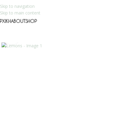
Skip to navigation
Skip to main content
ΡΧΙΚΉ
ABOUT
SHOP
Click to enlarge